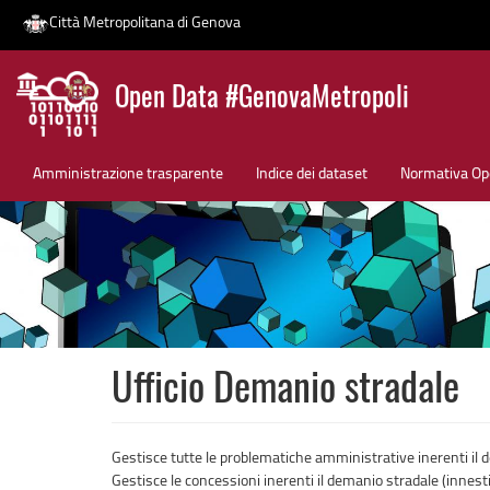
Città Metropolitana di Genova
Salta
Open Data #GenovaMetropoli
al
contenuto
News
principale
Amministrazione trasparente
Indice dei dataset
Normativa Op
Ufficio Demanio stradale
Gestisce tutte le problematiche amministrative inerenti il 
Gestisce le concessioni inerenti il demanio stradale (innesti