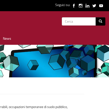
Seguici su:
Form
Cerca
di
News
ricerca
rrabili, occupazioni temporanee di suolo pubblico,