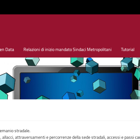
en Data
Relazioni di inizio mandato Sindaci Metropolitani
Tutorial
demanio stradale.
, allacci, attraversamenti e percorrenze della sede stradali, accessi e passi ca