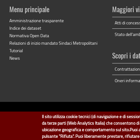
Menu principale
Maggiori vi
Amministrazione trasparente
Atti di conces
Indice dei dataset
Stato dell'am
Normativa Open Data
Relazioni di inizio mandato Sindaci Metropolitani
Tutorial
Scopri i da
News
Contrattazione
Oneri informat
dati.cit
Il sito utilizza cookie tecnici (di navigazione e di sess
Il design e la gestione so
da terze parti (Web Analytics Italia) che consentono d
ubicazione geografica e comportamento sul sito.Puoi accon
pulsante "Rifiuta". Puoi liberamente prestare, rifiutar