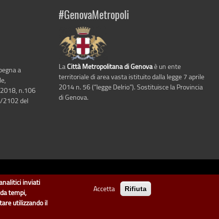
#GenovaMetropoli
La
Città Metropolitana di Genova
è un ente
mpegna a
territoriale di area vasta istituito dalla legge 7 aprile
le,
2014 n. 56 (“legge Delrio”). Sostituisce la Provincia
 2018, n.106
di Genova.
6/2102 del
i Genova
.
nalitici inviati
Accetta
Rifiuta
arte di "dati" e "dataset".
rda tempi,
are utilizzando il