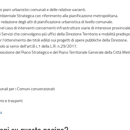
 piani urbanistici comunali e delle relative varianti.
mbientale Strategica con riferimento alla pianificazione metropolitana.
dazione degli atti di pianificazione urbanistica di livello comunale.
 nel caso di interventi concernenti infrastrutture viarie di interesse provinciale
ervizi che coinvolgono più uffici della Direzione Territorio e mobilità predispo
r l’ottenimento dei titoli edilizi sui progetti di opere pubbliche della Direzione.
olo ai sensi dell'art.8 c.1 della L.R. n.29/2017.
osizione del Piano Strategico e del Piano Territoriale Generale della Città Met
munali per i Comuni convenzionati
io e trasporti
va