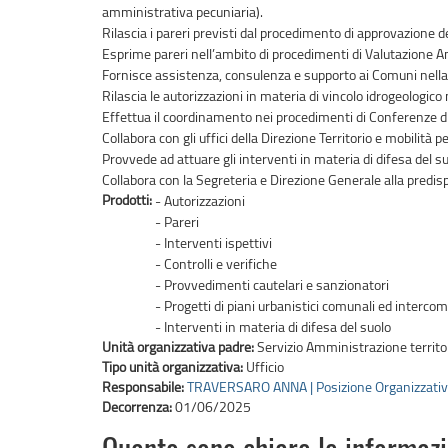
amministrativa pecuniaria).
Rilascia i pareri previsti dal procedimento di approvazione dei
Esprime pareri nell’ambito di procedimenti di Valutazione A
Fornisce assistenza, consulenza e supporto ai Comuni nella re
Rilascia le autorizzazioni in materia di vincolo idrogeologico
Effettua il coordinamento nei procedimenti di Conferenze di S
Collabora con gli uffici della Direzione Territorio e mobilità pe
Provvede ad attuare gli interventi in materia di difesa del su
Collabora con la Segreteria e Direzione Generale alla predisp
Prodotti:
- Autorizzazioni
- Pareri
- Interventi ispettivi
- Controlli e verifiche
- Provvedimenti cautelari e sanzionatori
- Progetti di piani urbanistici comunali ed interco
- Interventi in materia di difesa del suolo
Unità organizzativa padre:
Servizio Amministrazione territor
Tipo unità organizzativa:
Ufficio
Responsabile:
TRAVERSARO ANNA | Posizione Organizzati
Decorrenza:
01/06/2025