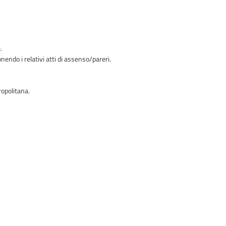
.
nendo i relativi atti di assenso/pareri.
ropolitana.