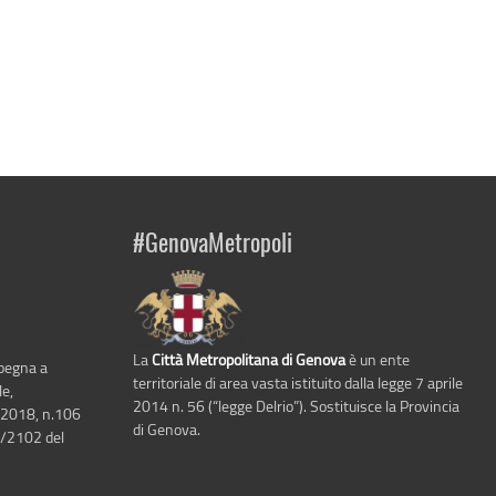
#GenovaMetropoli
La
Città Metropolitana di Genova
è un ente
mpegna a
territoriale di area vasta istituito dalla legge 7 aprile
le,
2014 n. 56 (“legge Delrio”). Sostituisce la Provincia
 2018, n.106
di Genova.
6/2102 del