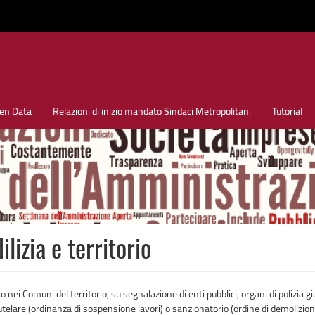
en Data
Relazioni di inizio mandato Sindaci Metropolitani
Tutorial
ilizia e territorio
zio nei Comuni del territorio, su segnalazione di enti pubblici, organi di polizia g
telare (ordinanza di sospensione lavori) o sanzionatorio (ordine di demolizione