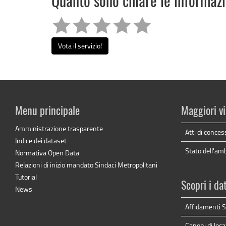
Quanto sono chiare le informaz
Vota il servizio!
Menu principale
Maggiori vi
Amministrazione trasparente
Atti di conces
Indice dei dataset
Stato dell'am
Normativa Open Data
Relazioni di inizio mandato Sindaci Metropolitani
Tutorial
Scopri i da
News
Affidamenti Se
Canoni di loca