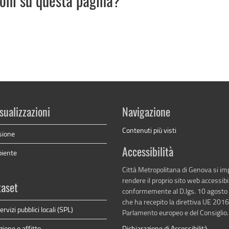
ioni su questa pagina?
sualizzazioni
Navigazione
Contenuti più visti
sione
Accessibilità
biente
Città Metropolitana di Genova si i
rendere il proprio sito web accessibi
taset
conformemente al D.lgs. 10 agosto
che ha recepito la direttiva UE 201
rvizi pubblici locali (SPL)
Parlamento europeo e del Consiglio.
zione o affitto
Dichiarazione di Accessibilità