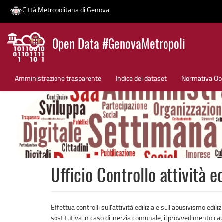
Città Metropolitana di Genova
Salta
Open Data #GenovaMetropoli
al
contenuto
News
principale
Amministrazione trasparente
Indice dei dataset
Normativa Op
Ufficio Controllo attività ed
Effettua controlli sull’attività edilizia e sull’abusivismo edili
sostitutiva in caso di inerzia comunale, il provvedimento cau