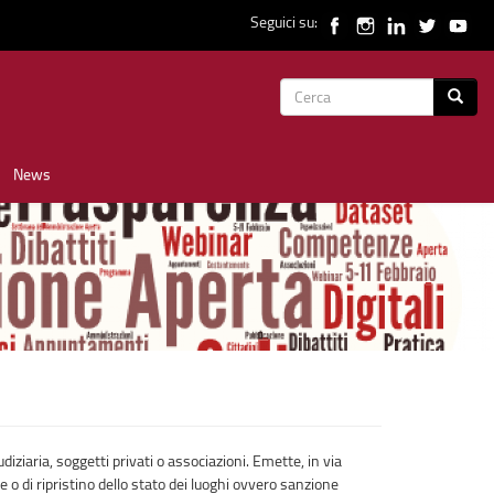
Seguici su:
Form
Cerca
di
News
ricerca
iudiziaria, soggetti privati o associazioni. Emette, in via
 o di ripristino dello stato dei luoghi ovvero sanzione