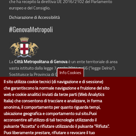
che ha recepito la direttiva UE 2016/2102 del Parlamento
europeo e del Consiglio.
Dichiarazione di Accessibilità
#GenovaMetropoli
La
Città Metropolitana di Genova
è un ente territoriale di area
vasta istituito dalla legge 7 aprile 2014 n. 56 (“legge Delrio”).
Info Cookies
Sostituisce la Provincia di Genova.
Il sito utilizza cookie tecnici (di navigazione e di sessione)
che garantiscono la normale navigazione e fruizione del sito
web e cookie analitici inviati da terze parti (Web Analytics
dati.cittametropolitana.genova.it
è il progetto "Open Data" della
Città
Italia) che consentono di tracciare e analizzare, in forma
Metropolitana di Genova
.
anonima, il comportamento per quanto riguarda tempi,
Il design e la gestione sono a cura del Servizio Sistemi Informativi. Ogni
ubicazione geografica e comportamento sul sito.Puoi
Direzione è responsabile per la parte di "dati" e "dataset".
acconsentire all’utilizzo di tali tecnologie utilizzando il
accedi (area riservata)
|
contatti
|
privacy
|
Statistiche
|
pulsante “Accetta” o rifiutare utilizzando il pulsante "Rifiuta".
Puoi liberamente prestare, rifiutare o revocare il tuo