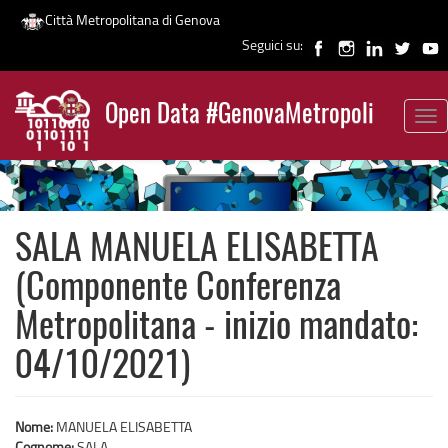
Città Metropolitana di Genova
Seguici su:
Salta
al
Open Data #GenovaMetropoli
contenuto
Tog
News
principale
nav
SALA MANUELA ELISABETTA
(Componente Conferenza
Metropolitana - inizio mandato:
04/10/2021)
Nome:
MANUELA ELISABETTA
Cognome:
SALA