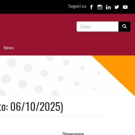
Seguici su:
Form
Cerca
di
News
ricerca
ato: 06/10/2025)
Dimensione