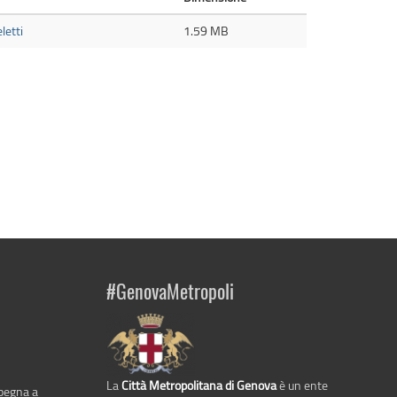
letti
1.59 MB
#GenovaMetropoli
La
Città Metropolitana di Genova
è un ente
mpegna a