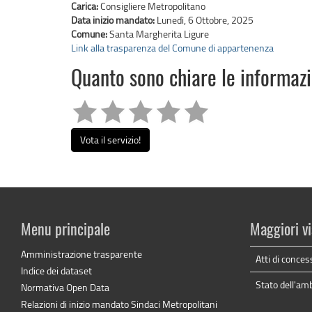
Carica:
Consigliere Metropolitano
Data inizio mandato:
Lunedì, 6 Ottobre, 2025
Comune:
Santa Margherita Ligure
Link alla trasparenza del Comune di appartenenza
Quanto sono chiare le informaz
Vota il servizio!
Menu principale
Maggiori vi
Amministrazione trasparente
Atti di conces
Indice dei dataset
Stato dell'am
Normativa Open Data
Relazioni di inizio mandato Sindaci Metropolitani