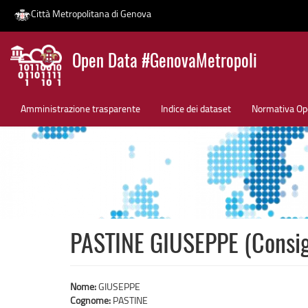
Città Metropolitana di Genova
Salta
Open Data #GenovaMetropoli
al
contenuto
News
principale
Amministrazione trasparente
Indice dei dataset
Normativa Op
PASTINE GIUSEPPE (Consigl
Nome:
GIUSEPPE
Cognome:
PASTINE