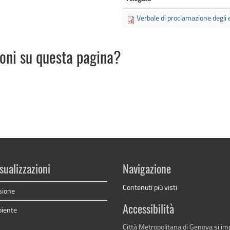
Verbale di proclamazione degli e
ioni su questa pagina?
sualizzazioni
Navigazione
Contenuti più visti
sione
Accessibilità
biente
Città Metropolitana di Genova si i