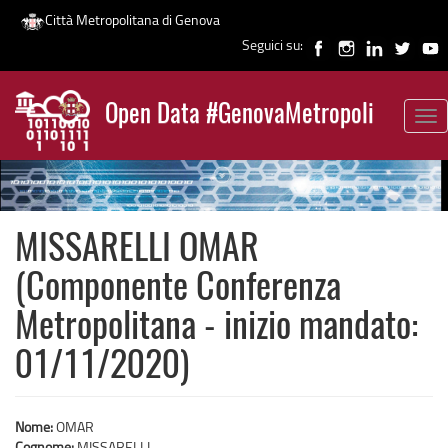
Città Metropolitana di Genova
Seguici su:
Salta
al
Open Data #GenovaMetropoli
contenuto
Tog
News
principale
nav
MISSARELLI OMAR
(Componente Conferenza
Metropolitana - inizio mandato:
01/11/2020)
Nome:
OMAR
Cognome:
MISSARELLI