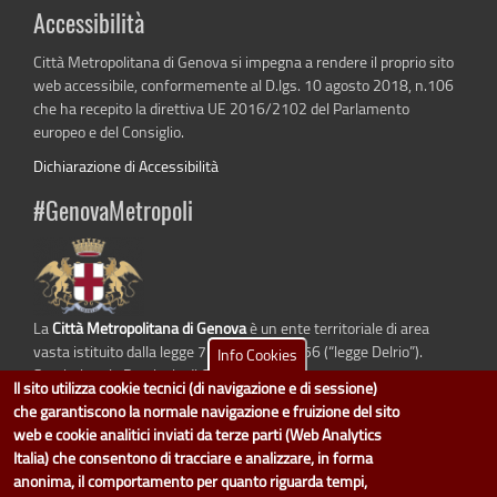
Accessibilità
Città Metropolitana di Genova si impegna a rendere il proprio sito
web accessibile, conformemente al D.lgs. 10 agosto 2018, n.106
che ha recepito la direttiva UE 2016/2102 del Parlamento
europeo e del Consiglio.
Dichiarazione di Accessibilità
#GenovaMetropoli
La
Città Metropolitana di Genova
è un ente territoriale di area
vasta istituito dalla legge 7 aprile 2014 n. 56 (“legge Delrio”).
Info Cookies
Sostituisce la Provincia di Genova.
Il sito utilizza cookie tecnici (di navigazione e di sessione)
che garantiscono la normale navigazione e fruizione del sito
web e cookie analitici inviati da terze parti (Web Analytics
Italia) che consentono di tracciare e analizzare, in forma
dati.cittametropolitana.genova.it
è il progetto "Open Data" della
Città
anonima, il comportamento per quanto riguarda tempi,
Metropolitana di Genova
.