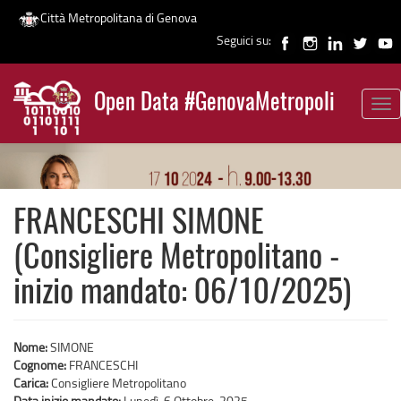
Città Metropolitana di Genova
Seguici su:
Salta
al
Open Data #GenovaMetropoli
contenuto
Tog
News
principale
nav
FRANCESCHI SIMONE
(Consigliere Metropolitano -
inizio mandato: 06/10/2025)
Nome:
SIMONE
Cognome:
FRANCESCHI
Carica:
Consigliere Metropolitano
Data inizio mandato:
Lunedì, 6 Ottobre, 2025