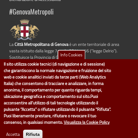
#GenovaMetropoli
La
Città Metropolitana di Genova
è un ente territoriale di area
vasta istituito dalla legge 7 aprile 2014 n. 56 (“legge Delrio”).
Info Cookies
Sostituisce la Provincia di Genova.
Il sito utilizza cookie tecnici (di navigazione e di sessione)
che garantiscono la normale navigazione e fruizione del sito
web e cookie analitici inviati da terze parti (Web Analytics
Italia) che consentono di tracciare e analizzare, in forma
dati.cittametropolitana.genova.it
è il progetto "Open Data" della
Città
Metropolitana di Genova
.
anonima, il comportamento per quanto riguarda tempi,
Il design e la gestione sono a cura del Servizio Sistemi Informativi. Ogni
ubicazione geografica e comportamento sul sito.Puoi
Direzione è responsabile per la parte di "dati" e "dataset".
acconsentire all’utilizzo di tali tecnologie utilizzando il
accedi (area riservata)
|
contatti
|
privacy
|
Statistiche
|
pulsante “Accetta” o rifiutare utilizzando il pulsante "Rifiuta".
Puoi liberamente prestare, rifiutare o revocare il tuo
consenso, in qualsiasi momento.
Visualizza la Cookie Policy
Accetta
Rifiuta