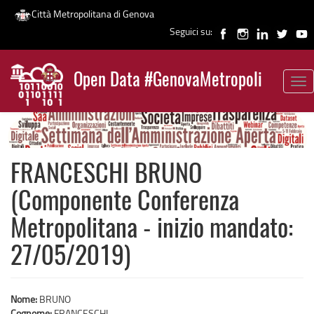
Città Metropolitana di Genova
Seguici su:
Salta
al
Open Data #GenovaMetropoli
contenuto
Tog
News
principale
nav
FRANCESCHI BRUNO
(Componente Conferenza
Metropolitana - inizio mandato:
27/05/2019)
Nome:
BRUNO
Cognome:
FRANCESCHI