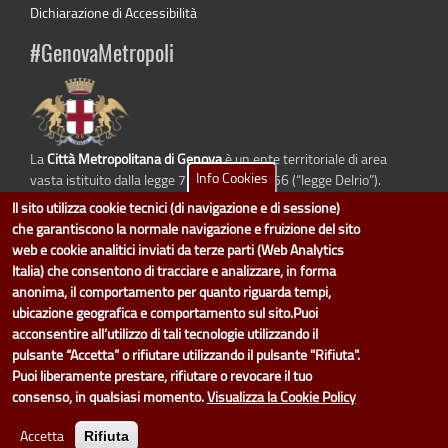
Dichiarazione di Accessibilità
#GenovaMetropoli
La
Città Metropolitana di Genova
è un ente territoriale di area
Info Cookies
vasta istituito dalla legge 7 aprile 2014 n. 56 (“legge Delrio”).
Sostituisce la Provincia di Genova.
Il sito utilizza cookie tecnici (di navigazione e di sessione)
che garantiscono la normale navigazione e fruizione del sito
web e cookie analitici inviati da terze parti (Web Analytics
Italia) che consentono di tracciare e analizzare, in forma
dati.cittametropolitana.genova.it
è il progetto "Open Data" della
Città
anonima, il comportamento per quanto riguarda tempi,
Metropolitana di Genova
.
ubicazione geografica e comportamento sul sito.Puoi
Il design e la gestione sono a cura del Servizio Sistemi Informativi. Ogni
acconsentire all’utilizzo di tali tecnologie utilizzando il
Direzione è responsabile per la parte di "dati" e "dataset".
pulsante “Accetta” o rifiutare utilizzando il pulsante "Rifiuta".
accedi (area riservata)
|
contatti
|
privacy
|
Statistiche
|
Puoi liberamente prestare, rifiutare o revocare il tuo
consenso, in qualsiasi momento.
Visualizza la Cookie Policy
Accetta
Rifiuta