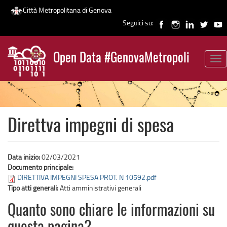
Città Metropolitana di Genova
Seguici su:
Salta
al
Open Data #GenovaMetropoli
contenuto
Tog
News
principale
nav
Direttva impegni di spesa
Data inizio:
02/03/2021
Documento principale:
DIRETTIVA IMPEGNI SPESA PROT. N 10592.pdf
Tipo atti generali:
Atti amministrativi generali
Quanto sono chiare le informazioni su