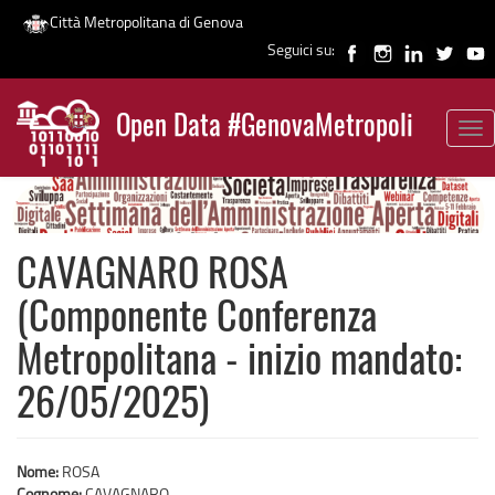
Città Metropolitana di Genova
Seguici su:
Salta
al
Open Data #GenovaMetropoli
contenuto
Tog
News
principale
nav
CAVAGNARO ROSA
(Componente Conferenza
Metropolitana - inizio mandato:
26/05/2025)
Nome:
ROSA
Cognome:
CAVAGNARO