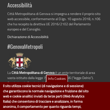
Accessibilità
Città Metropolitana di Genova si impegna a rendere il proprio sito
web accessibile, conformemente al D.lgs. 10 agosto 2018, n.106
che ha recepito la direttiva UE 2016/2102 del Parlamento
europeo e del Consiglio.
Dichiarazione di Accessibilità
#GenovaMetropoli
La
Città Metropolitana di Genova
è un ente territoriale di area
vasta istituito dalla legge 7 aprile 2014 n. 56 (“legge Delrio”).
Info Cookies
Sostituisce la Provincia di Genova.
Il sito utilizza cookie tecnici (di navigazione e di sessione)
che garantiscono la normale navigazione e fruizione del sito
web e cookie analitici inviati da terze parti (Web Analytics
Italia) che consentono di tracciare e analizzare, in forma
dati.cittametropolitana.genova.it
è il progetto "Open Data" della
Città
anonima, il comportamento per quanto riguarda tempi,
Metropolitana di Genova
.