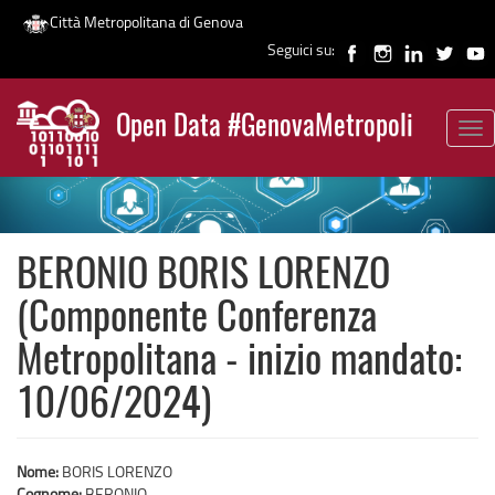
Città Metropolitana di Genova
Seguici su:
Salta
al
Open Data #GenovaMetropoli
contenuto
Tog
News
principale
nav
BERONIO BORIS LORENZO
(Componente Conferenza
Metropolitana - inizio mandato:
10/06/2024)
Nome:
BORIS LORENZO
Cognome:
BERONIO