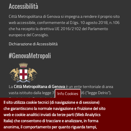
Accessibilità
Città Metropolitana di Genova si impegna a rendere il proprio sito
web accessibile, conformemente al D.lgs. 10 agosto 2018, n.106
che ha recepito la direttiva UE 2016/2102 del Parlamento
europeo e del Consiglio.
Dichiarazione di Accessibilità
#GenovaMetropoli
La
Città Metropolitana di Genova
è un ente territoriale di area
vasta istituito dalla legge 7 aprile 2014 n. 56 (“legge Delrio”).
Info Cookies
Sostituisce la Provincia di Genova.
Il sito utilizza cookie tecnici (di navigazione e di sessione)
che garantiscono la normale navigazione e fruizione del sito
web e cookie analitici inviati da terze parti (Web Analytics
Italia) che consentono di tracciare e analizzare, in forma
dati.cittametropolitana.genova.it
è il progetto "Open Data" della
Città
anonima, il comportamento per quanto riguarda tempi,
Metropolitana di Genova
.