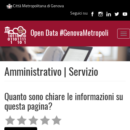
Città Metropolitana di Genova
Seguici su:
Salta
al
Open Data #GenovaMetropoli
contenuto
Tog
News
principale
nav
Amministrativo | Servizio
Quanto sono chiare le informazioni su
questa pagina?