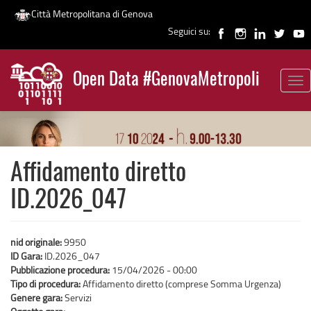
Città Metropolitana di Genova
Seguici su:
Salta
al
Open Data #GenovaMetropoli
contenuto
Tog
News
principale
nav
Affidamento diretto
ID.2026_047
nid originale:
9950
ID Gara:
ID.2026_047
Pubblicazione procedura:
15/04/2026 - 00:00
Tipo di procedura:
Affidamento diretto (comprese Somma Urgenza)
Genere gara:
Servizi