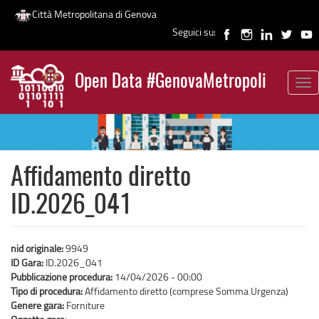
Città Metropolitana di Genova
Seguici su:
Salta
al
Open Data #GenovaMetropoli
contenuto
Tog
News
principale
nav
Affidamento diretto
ID.2026_041
nid originale:
9949
ID Gara:
ID.2026_041
Pubblicazione procedura:
14/04/2026 - 00:00
Tipo di procedura:
Affidamento diretto (comprese Somma Urgenza)
Genere gara:
Forniture