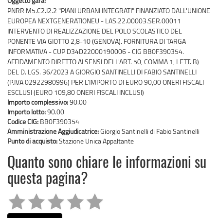
Oggetto gara:
PNRR M5.C2.I2.2 "PIANI URBANI INTEGRATI" FINANZIATO DALL'UNIONE
EUROPEA NEXTGENERATIONEU - LAS.22.00003.SER.00011
INTERVENTO DI REALIZZAZIONE DEL POLO SCOLASTICO DEL
PONENTE VIA GIOTTO 2,8-10 (GENOVA). FORNITURA DI TARGA
INFORMATIVA - CUP D34D22000190006 - CIG BB0F390354.
AFFIDAMENTO DIRETTO AI SENSI DELL'ART. 50, COMMA 1, LETT. B)
DEL D. LGS. 36/2023 A GIORGIO SANTINELLI DI FABIO SANTINELLI
(P.IVA 02922980996) PER L'IMPORTO DI EURO 90,00 ONERI FISCALI
ESCLUSI (EURO 109,80 ONERI FISCALI INCLUSI)
Importo complessivo:
90.00
Importo lotto:
90.00
Codice CIG:
BB0F390354
Amministrazione Aggiudicatrice:
Giorgio Santinelli di Fabio Santinelli
Punto di acquisto:
Stazione Unica Appaltante
Quanto sono chiare le informazioni su
questa pagina?