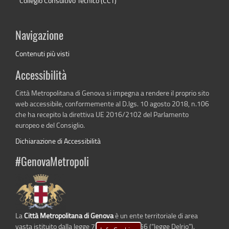
Collegio Consultivo Tecnico (CCT)
Navigazione
Contenuti più visti
Accessibilità
Città Metropolitana di Genova si impegna a rendere il proprio sito
web accessibile, conformemente al D.lgs. 10 agosto 2018, n.106
che ha recepito la direttiva UE 2016/2102 del Parlamento
europeo e del Consiglio.
Dichiarazione di Accessibilità
#GenovaMetropoli
La
Città Metropolitana di Genova
è un ente territoriale di area
vasta istituito dalla legge 7 aprile 2014 n. 56 (“legge Delrio”).