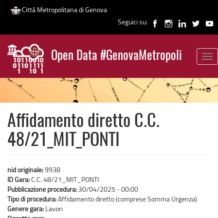
Città Metropolitana di Genova
Seguici su:
Salta
al
Open Data #GenovaMetropoli
contenuto
Tog
News
principale
nav
Affidamento diretto C.C.
48/21_MIT_PONTI
nid originale:
9938
ID Gara:
C.C. 48/21_MIT_PONTI
Pubblicazione procedura:
30/04/2025 - 00:00
Tipo di procedura:
Affidamento diretto (comprese Somma Urgenza)
Genere gara:
Lavori