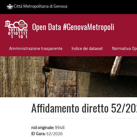
Città Metropolitana di Genova
Salta
Open Data #GenovaMetropoli
al
contenuto
News
principale
Amministrazione trasparente
Indice dei dataset
Normativa Op
Affidamento diretto 52/2
nid originale:
9948
ID Gara:
52/2026