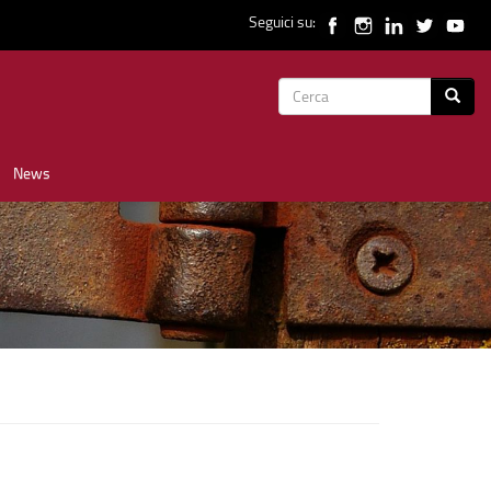
Seguici su:
Form
Cerca
di
News
ricerca