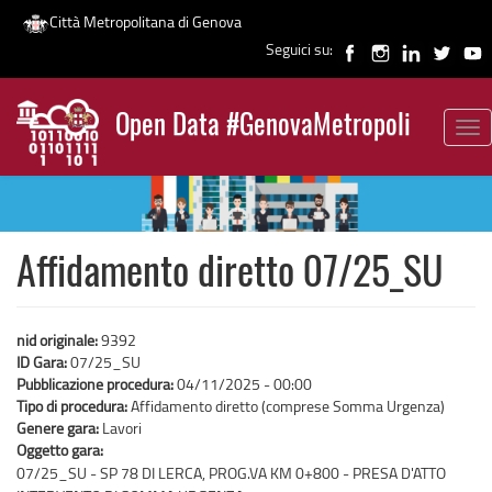
Città Metropolitana di Genova
Seguici su:
Salta
al
Open Data #GenovaMetropoli
contenuto
Tog
News
principale
nav
Affidamento diretto 07/25_SU
nid originale:
9392
ID Gara:
07/25_SU
Pubblicazione procedura:
04/11/2025 - 00:00
Tipo di procedura:
Affidamento diretto (comprese Somma Urgenza)
Genere gara:
Lavori
Oggetto gara:
07/25_SU - SP 78 DI LERCA, PROG.VA KM 0+800 - PRESA D'ATTO