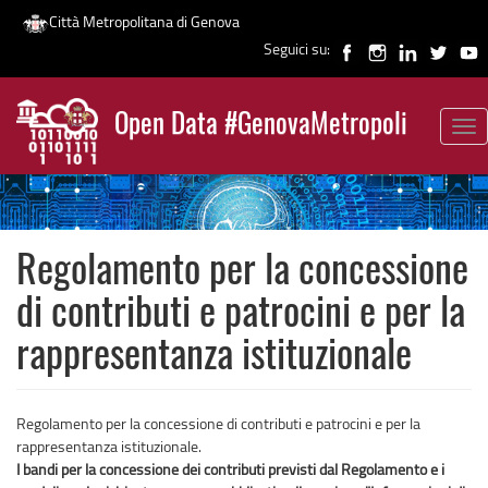
Città Metropolitana di Genova
Seguici su:
Salta
al
Open Data #GenovaMetropoli
contenuto
Tog
News
principale
nav
Regolamento per la concessione
di contributi e patrocini e per la
rappresentanza istituzionale
Regolamento per la concessione di contributi e patrocini e per la
rappresentanza istituzionale.
I bandi per la concessione dei contributi previsti dal Regolamento e i