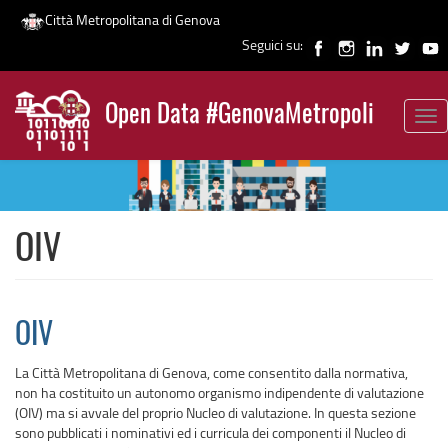
Città Metropolitana di Genova
Seguici su:
Salta
al
Open Data #GenovaMetropoli
contenuto
Tog
News
principale
nav
OIV
OIV
La Città Metropolitana di Genova, come consentito dalla normativa,
non ha costituito un autonomo organismo indipendente di valutazione
(OIV) ma si avvale del proprio Nucleo di valutazione. In questa sezione
sono pubblicati i nominativi ed i curricula dei componenti il Nucleo di