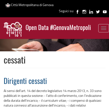
Città Metropolitana di Genova
Seguici su:
Salta
al
Open Data #GenovaMetropoli
contenuto
Tog
News
principale
nav
cessati
Dirigenti cessati
Ai sensi dell'art. 14 del decreto legislativo 14 marzo 2013, n. 33 sono
pubblicati in questa sezione: - l'atto di conferimento, con l'indicazione
della durata dell'incarico; - il curriculum vitae; - i compensi di qualsiasi
natura connessi all'assunzione dell'incarico; - i dati relativi