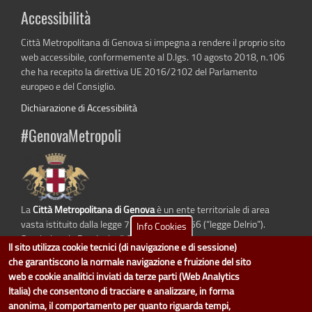
Accessibilità
Città Metropolitana di Genova si impegna a rendere il proprio sito
web accessibile, conformemente al D.lgs. 10 agosto 2018, n.106
che ha recepito la direttiva UE 2016/2102 del Parlamento
europeo e del Consiglio.
Dichiarazione di Accessibilità
#GenovaMetropoli
La
Città Metropolitana di Genova
è un ente territoriale di area
vasta istituito dalla legge 7 aprile 2014 n. 56 (“legge Delrio”).
Info Cookies
Sostituisce la Provincia di Genova.
Il sito utilizza cookie tecnici (di navigazione e di sessione)
che garantiscono la normale navigazione e fruizione del sito
web e cookie analitici inviati da terze parti (Web Analytics
Italia) che consentono di tracciare e analizzare, in forma
dati.cittametropolitana.genova.it
è il progetto "Open Data" della
Città
anonima, il comportamento per quanto riguarda tempi,
Metropolitana di Genova
.