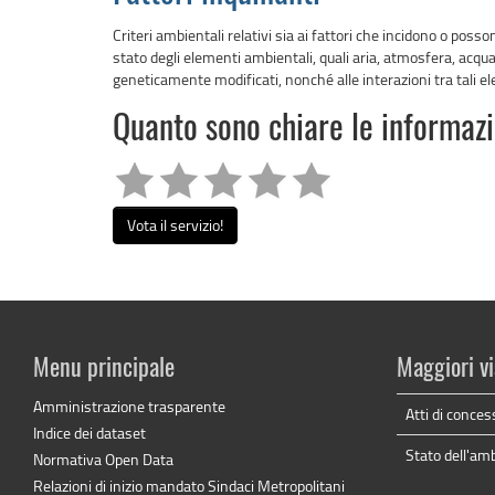
Criteri ambientali relativi sia ai fattori che incidono o posson
stato degli elementi ambientali, quali aria, atmosfera, acqua, 
geneticamente modificati, nonché alle interazioni tra tali el
Quanto sono chiare le informaz
Vota il servizio!
Menu principale
Maggiori vi
Amministrazione trasparente
Atti di conces
Indice dei dataset
Stato dell'am
Normativa Open Data
Relazioni di inizio mandato Sindaci Metropolitani