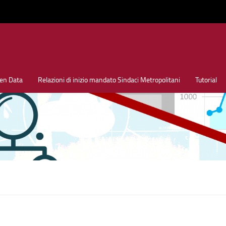
en Data
Relazioni di inizio mandato Sindaci Metropolitani
Tutorial