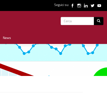
Seguici su:
Form
Cerca
di
News
ricerca