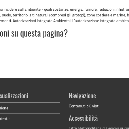
o incidere sull’ambiente - quali sostanze, energia, rumore, radiazioni, rifiuti anch
suolo, territorio, siti naturali (compresi gli igrotopi), zone costiere e marine, b
ementi. Autorizzazioni Integrate Ambientali L'autorizzazione integrata ambiental
ioni su questa pagina?
sualizzazioni
Navigazione
Contenuti più visti
sione
Accessibilità
biente
Città Metropolitana di Genova si i