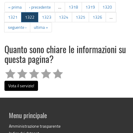
« prima
‹ precedente
…
1318
1319
1320
1321
1322
1323
1324
1325
1326
…
seguente ›
ultima »
Quanto sono chiare le informazioni su
questa pagina?
Vota il servizio!
Menu principale
Amministrazione trasparente