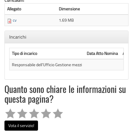
Curriculum:
Allegato
Dimensione
cv
1.69 MB
Nascondi
Incarichi
Tipo di incarico
Data Atto Nomina
Atto 
Responsabile dell'Ufficio Gestione mezzi
Quanto sono chiare le informazioni su
questa pagina?
Vota il servizio!