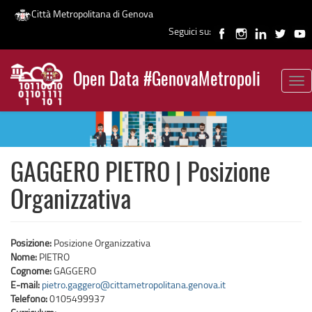
Città Metropolitana di Genova
Seguici su:
Salta
al
Open Data #GenovaMetropoli
contenuto
Tog
News
principale
nav
GAGGERO PIETRO | Posizione
Organizzativa
Posizione:
Posizione Organizzativa
Nome:
PIETRO
Cognome:
GAGGERO
E-mail:
pietro.gaggero@cittametropolitana.genova.it
Telefono:
0105499937