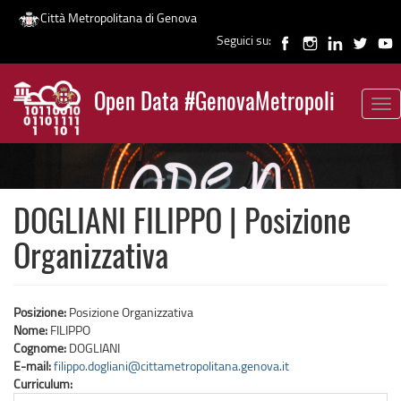
Città Metropolitana di Genova
Seguici su:
Salta
al
Open Data #GenovaMetropoli
contenuto
Tog
News
principale
nav
DOGLIANI FILIPPO | Posizione
Organizzativa
Posizione:
Posizione Organizzativa
Nome:
FILIPPO
Cognome:
DOGLIANI
E-mail:
filippo.dogliani@cittametropolitana.genova.it
Curriculum: