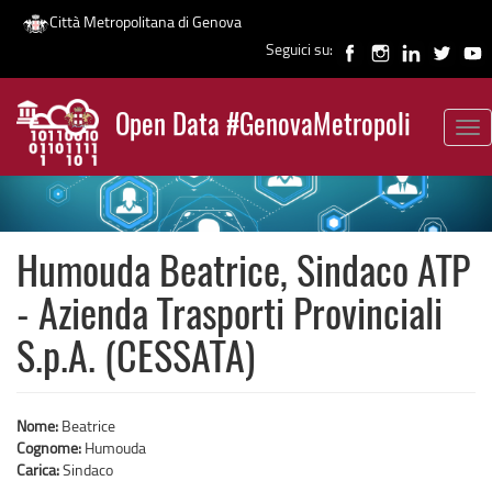
Città Metropolitana di Genova
Seguici su:
Salta
al
Open Data #GenovaMetropoli
contenuto
Tog
News
principale
nav
Humouda Beatrice, Sindaco ATP
- Azienda Trasporti Provinciali
S.p.A. (CESSATA)
Nome:
Beatrice
Cognome:
Humouda
Carica:
Sindaco