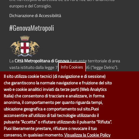
europeo e del Consiglio.
Dichiarazione di Accessibilità
#GenovaMetropoli
La
Città Metropolitana di Genova
è un ente territoriale di area
Info Cookies
vasta istituito dalla legge 7 aprile 2014 n. 56 (“legge Delrio”).
Sostituisce la Provincia di Genova.
Il sito utilizza cookie tecnici (di navigazione e di sessione)
che garantiscono la normale navigazione e fruizione del sito
web e cookie analitici inviati da terze parti (Web Analytics
Italia) che consentono di tracciare e analizzare, in forma
dati.cittametropolitana.genova.it
è il progetto "Open Data" della
Città
anonima, il comportamento per quanto riguarda tempi,
Metropolitana di Genova
.
ubicazione geografica e comportamento sul sito.Puoi
Il design e la gestione sono a cura del Servizio Sistemi Informativi. Ogni
acconsentire all’utilizzo di tali tecnologie utilizzando il
Direzione è responsabile per la parte di "dati" e "dataset".
pulsante “Accetta” o rifiutare utilizzando il pulsante "Rifiuta".
accedi (area riservata)
|
contatti
|
privacy
|
Statistiche
|
Puoi liberamente prestare, rifiutare o revocare il tuo
consenso, in qualsiasi momento.
Visualizza la Cookie Policy