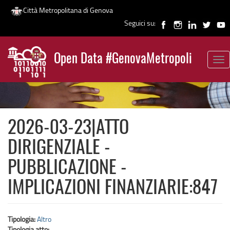
Città Metropolitana di Genova
Seguici su:
Salta
al
Open Data #GenovaMetropoli
contenuto
Tog
News
principale
nav
2026-03-23|ATTO
DIRIGENZIALE -
PUBBLICAZIONE -
IMPLICAZIONI FINANZIARIE:847
Tipologia:
Altro
Tipologia atto: