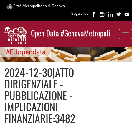
Città Metropolitana di Genova
Seguici su:
Salta
al
Open Data #GenovaMetropoli
contenuto
Tog
News
principale
nav
2024-12-30|ATTO
DIRIGENZIALE -
PUBBLICAZIONE -
IMPLICAZIONI
FINANZIARIE:3482