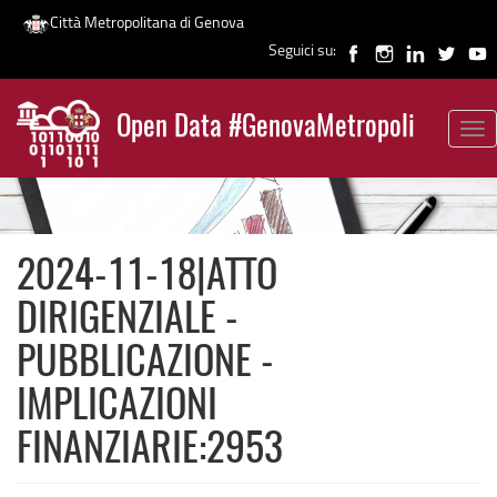
Città Metropolitana di Genova
Seguici su:
Salta
al
Open Data #GenovaMetropoli
contenuto
Tog
News
principale
nav
2024-11-18|ATTO
DIRIGENZIALE -
PUBBLICAZIONE -
IMPLICAZIONI
FINANZIARIE:2953