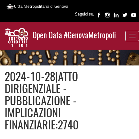
Città Metropolitana di Genova
Seguici su:
Salta
al
Open Data #GenovaMetropoli
contenuto
Tog
News
principale
nav
2024-10-28|ATTO
DIRIGENZIALE -
PUBBLICAZIONE -
IMPLICAZIONI
FINANZIARIE:2740