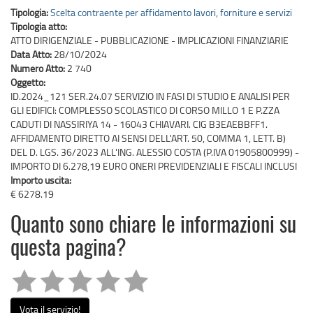
Tipologia:
Scelta contraente per affidamento lavori, forniture e servizi
Tipologia atto:
ATTO DIRIGENZIALE - PUBBLICAZIONE - IMPLICAZIONI FINANZIARIE
Data Atto:
28/10/2024
Numero Atto:
2 740
Oggetto:
ID.2024_121 SER.24.07 SERVIZIO IN FASI DI STUDIO E ANALISI PER
GLI EDIFICI: COMPLESSO SCOLASTICO DI CORSO MILLO 1 E P.ZZA
CADUTI DI NASSIRIYA 14 - 16043 CHIAVARI. CIG B3EAEBBFF1.
AFFIDAMENTO DIRETTO AI SENSI DELL'ART. 50, COMMA 1, LETT. B)
DEL D. LGS. 36/2023 ALL'ING. ALESSIO COSTA (P.IVA 01905800999) -
IMPORTO DI 6.278,19 EURO ONERI PREVIDENZIALI E FISCALI INCLUSI
Importo uscita:
€ 6278.19
Quanto sono chiare le informazioni su
questa pagina?
Vota il servizio!