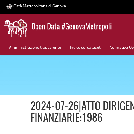
Città Metropolitana di Genova
Salta
Open Data #GenovaMetropoli
al
contenuto
News
principale
Amministrazione trasparente
Indice dei dataset
Normativa Op
2024-07-26|ATTO DIRIGEN
FINANZIARIE:1986