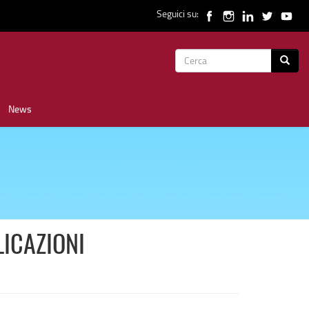
Seguici su:
Form
Cerca
di
News
ricerca
LICAZIONI