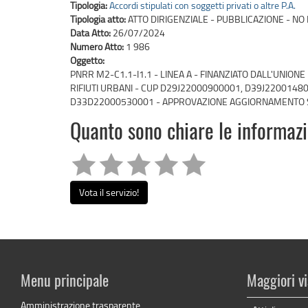
Tipologia:
Accordi stipulati con soggetti privati o altre P.A.
Tipologia atto:
ATTO DIRIGENZIALE - PUBBLICAZIONE - NO 
Data Atto:
26/07/2024
Numero Atto:
1 986
Oggetto:
PNRR M2-C1.1-I1.1 - LINEA A - FINANZIATO DALL'UNI
RIFIUTI URBANI - CUP D29J22000900001, D39J22001
D33D22000530001 - APPROVAZIONE AGGIORNAMENTO SC
Quanto sono chiare le informaz
Vota il servizio!
Menu principale
Maggiori vi
Amministrazione trasparente