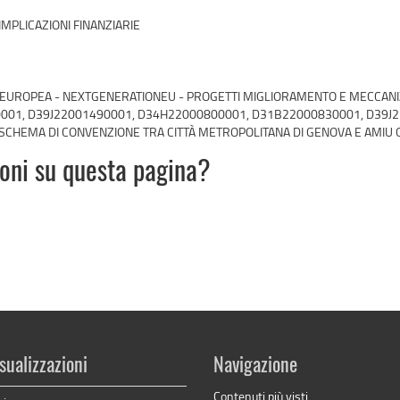
IMPLICAZIONI FINANZIARIE
ONE EUROPEA - NEXTGENERATIONEU - PROGETTI MIGLIORAMENTO E MECCANI
480001, D39J22001490001, D34H22000800001, D31B22000830001, D39
HEMA DI CONVENZIONE TRA CITTÀ METROPOLITANA DI GENOVA E AMIU G
ioni su questa pagina?
sualizzazioni
Navigazione
Contenuti più visti