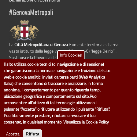
#GenovaMetropoli
La
Città Metropolitana di Genova
è un ente territoriale di area
vasta istituito dalla legge 7 aprile 2014 n. 56 (“legge Delrio”).
Info Cookies
Sostituisce la Provincia di Genova.
Il sito utilizza cookie tecnici (di navigazione e di sessione)
che garantiscono la normale navigazione e fruizione del sito
web e cookie analitici inviati da terze parti (Web Analytics
Italia) che consentono di tracciare e analizzare, in forma
dati.cittametropolitana.genova.it
è il progetto "Open Data" della
Città
Metropolitana di Genova
.
anonima, il comportamento per quanto riguarda tempi,
Il design e la gestione sono a cura del Servizio Sistemi Informativi. Ogni
ubicazione geografica e comportamento sul sito.Puoi
Direzione è responsabile per la parte di "dati" e "dataset".
acconsentire all’utilizzo di tali tecnologie utilizzando il
accedi (area riservata)
|
contatti
|
privacy
|
Statistiche
|
pulsante “Accetta” o rifiutare utilizzando il pulsante "Rifiuta".
Puoi liberamente prestare, rifiutare o revocare il tuo
consenso, in qualsiasi momento.
Visualizza la Cookie Policy
Accetta
Rifiuta