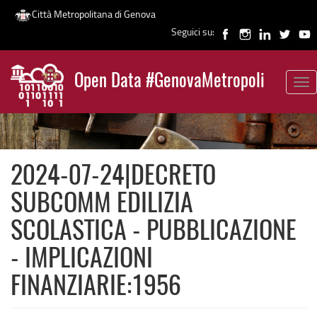
Città Metropolitana di Genova
Seguici su:
Salta
al
Open Data #GenovaMetropoli
contenuto
Tog
News
principale
nav
2024-07-24|DECRETO
SUBCOMM EDILIZIA
SCOLASTICA - PUBBLICAZIONE
- IMPLICAZIONI
FINANZIARIE:1956