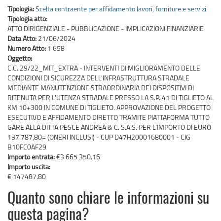
Tipologia:
Scelta contraente per affidamento lavori, forniture e servizi
Tipologia atto:
ATTO DIRIGENZIALE - PUBBLICAZIONE - IMPLICAZIONI FINANZIARIE
Data Atto:
21/06/2024
Numero Atto:
1 658
Oggetto:
C.C. 29/22_MIT_EXTRA - INTERVENTI DI MIGLIORAMENTO DELLE
CONDIZIONI DI SICUREZZA DELL'INFRASTRUTTURA STRADALE
MEDIANTE MANUTENZIONE STRAORDINARIA DEI DISPOSITIVI DI
RITENUTA PER L'UTENZA STRADALE PRESSO LA S.P. 41 DI TIGLIETO AL
KM 10+300 IN COMUNE DI TIGLIETO. APPROVAZIONE DEL PROGETTO
ESECUTIVO E AFFIDAMENTO DIRETTO TRAMITE PIATTAFORMA TUTTO
GARE ALLA DITTA PESCE ANDREA & C. S.A.S. PER L'IMPORTO DI EURO
137.787,80= (ONERI INCLUSI) - CUP D47H20001680001 - CIG
B10FC0AF29
Importo entrata:
€3 665 350.16
Importo uscita:
€ 147487.80
Quanto sono chiare le informazioni su
questa pagina?