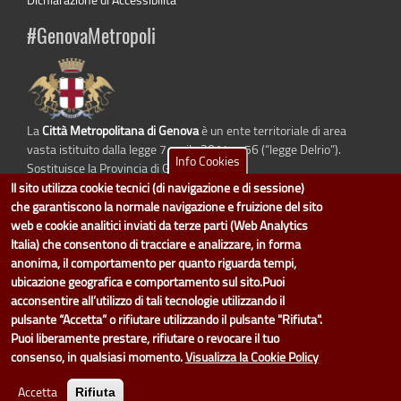
#GenovaMetropoli
La
Città Metropolitana di Genova
è un ente territoriale di area
vasta istituito dalla legge 7 aprile 2014 n. 56 (“legge Delrio”).
Info Cookies
Sostituisce la Provincia di Genova.
Il sito utilizza cookie tecnici (di navigazione e di sessione)
che garantiscono la normale navigazione e fruizione del sito
web e cookie analitici inviati da terze parti (Web Analytics
Italia) che consentono di tracciare e analizzare, in forma
dati.cittametropolitana.genova.it
è il progetto "Open Data" della
Città
Metropolitana di Genova
.
anonima, il comportamento per quanto riguarda tempi,
Il design e la gestione sono a cura del Servizio Sistemi Informativi. Ogni
ubicazione geografica e comportamento sul sito.Puoi
Direzione è responsabile per la parte di "dati" e "dataset".
acconsentire all’utilizzo di tali tecnologie utilizzando il
accedi (area riservata)
|
contatti
|
privacy
|
Statistiche
|
pulsante “Accetta” o rifiutare utilizzando il pulsante "Rifiuta".
Puoi liberamente prestare, rifiutare o revocare il tuo
consenso, in qualsiasi momento.
Visualizza la Cookie Policy
Accetta
Rifiuta