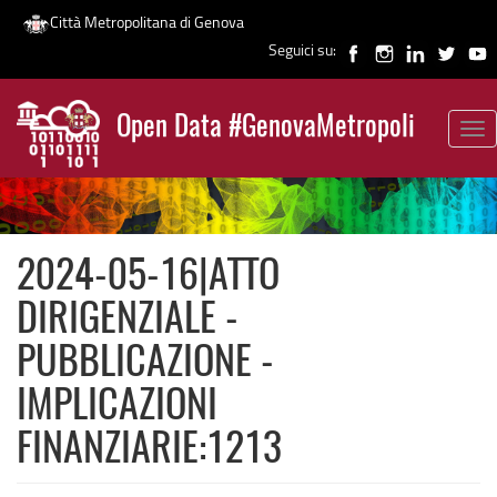
Città Metropolitana di Genova
Seguici su:
Salta
al
Open Data #GenovaMetropoli
contenuto
Tog
News
principale
nav
2024-05-16|ATTO
DIRIGENZIALE -
PUBBLICAZIONE -
IMPLICAZIONI
FINANZIARIE:1213