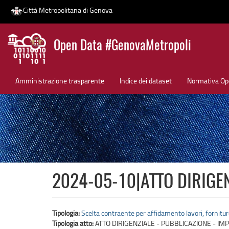
Città Metropolitana di Genova
Salta
Open Data #GenovaMetropoli
al
contenuto
News
principale
Amministrazione trasparente
Indice dei dataset
Normativa Op
2024-05-10|ATTO DIRIGEN
Tipologia:
Scelta contraente per affidamento lavori, fornitur
Tipologia atto:
ATTO DIRIGENZIALE - PUBBLICAZIONE - IMP