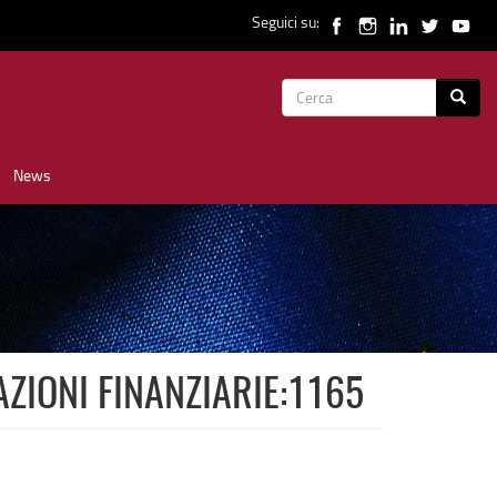
Seguici su:
Form
Cerca
di
News
ricerca
AZIONI FINANZIARIE:1165