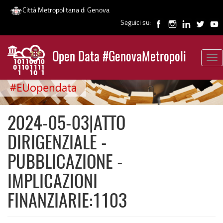
Città Metropolitana di Genova
Seguici su:
Salta
al
Open Data #GenovaMetropoli
contenuto
Tog
News
principale
nav
2024-05-03|ATTO
DIRIGENZIALE -
PUBBLICAZIONE -
IMPLICAZIONI
FINANZIARIE:1103