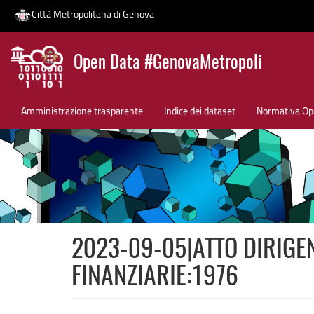
Città Metropolitana di Genova
Salta
Open Data #GenovaMetropoli
al
contenuto
News
principale
Amministrazione trasparente
Indice dei dataset
Normativa Op
2023-09-05|ATTO DIRIGEN
FINANZIARIE:1976