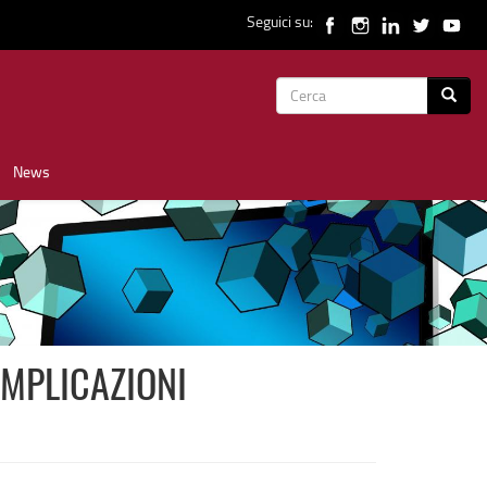
Seguici su:
Form
Cerca
di
News
ricerca
IMPLICAZIONI