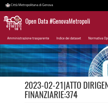
Città Metropolitana di Genova
Salta
Open Data #GenovaMetropoli
al
contenuto
News
principale
Amministrazione trasparente
Indice dei dataset
Normativa Op
2023-02-21|ATTO DIRIGEN
FINANZIARIE:374