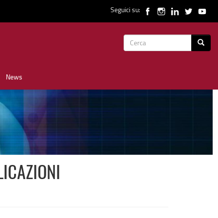
Seguici su:
Form
Cerca
di
News
ricerca
LICAZIONI