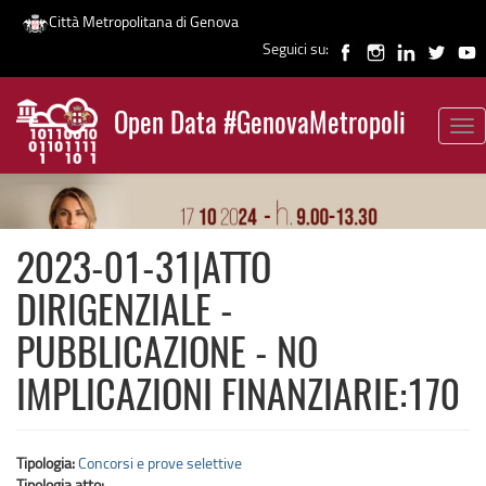
Città Metropolitana di Genova
Seguici su:
Salta
al
Open Data #GenovaMetropoli
contenuto
Tog
News
principale
nav
2023-01-31|ATTO
DIRIGENZIALE -
PUBBLICAZIONE - NO
IMPLICAZIONI FINANZIARIE:170
Tipologia:
Concorsi e prove selettive
Tipologia atto: