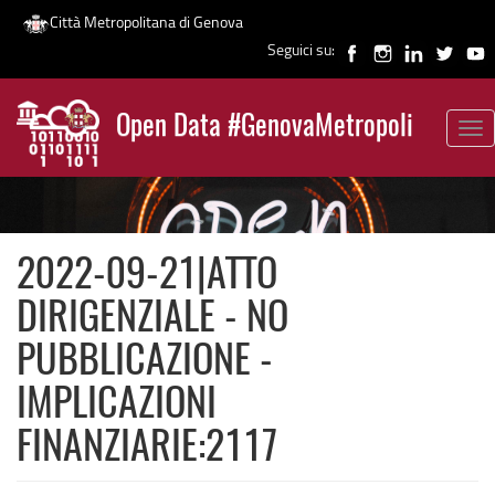
Città Metropolitana di Genova
Seguici su:
Salta
al
Open Data #GenovaMetropoli
contenuto
Tog
News
principale
nav
2022-09-21|ATTO
DIRIGENZIALE - NO
PUBBLICAZIONE -
IMPLICAZIONI
FINANZIARIE:2117