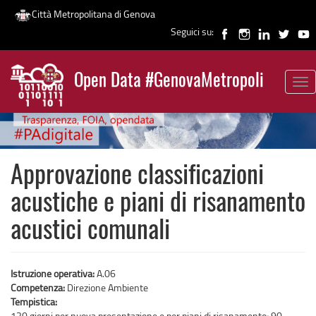
Città Metropolitana di Genova
Seguici su:
Salta
al
Open Data #GenovaMetropoli
contenuto
Tog
News
principale
nav
Approvazione classificazioni
acustiche e piani di risanamento
acustici comunali
Istruzione operativa:
A.06
Competenza:
Direzione Ambiente
Tempistica:
120 giorni per nuova presentazione e per piani di risanamento; 90