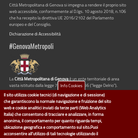
Città Metropolitana di Genova si impegna a rendere il proprio sito
web accessibile, conformemente al D.lgs. 10 agosto 2018, n.106
che ha recepito la direttiva UE 2016/2102 del Parlamento
europeo e del Consiglio.
Dichiarazione di Accessibilità
#GenovaMetropoli
La
Città Metropolitana di Genova
è un ente territoriale di area
vasta istituito dalla legge 7 aprile 2014 n. 56 (“legge Delrio”).
Info Cookies
Sostituisce la Provincia di Genova.
Il sito utilizza cookie tecnici (di navigazione e di sessione)
che garantiscono la normale navigazione e fruizione del sito
web e cookie analitici inviati da terze parti (Web Analytics
Italia) che consentono di tracciare e analizzare, in forma
dati.cittametropolitana.genova.it
è il progetto "Open Data" della
Città
anonima, il comportamento per quanto riguarda tempi,
Metropolitana di Genova
.
ubicazione geografica e comportamento sul sito.Puoi
Il design e la gestione sono a cura del Servizio Sistemi Informativi. Ogni
acconsentire all’utilizzo di tali tecnologie utilizzando il
Direzione è responsabile per la parte di "dati" e "dataset".