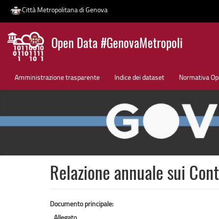
Città Metropolitana di Genova
Salta
Open Data #GenovaMetropoli
al
contenuto
News
principale
Amministrazione trasparente
Indice dei dataset
Normativa Op
Relazione annuale sui Cont
Documento principale:
Allegato