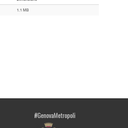
1.1 MB
#GenovaMetropoli