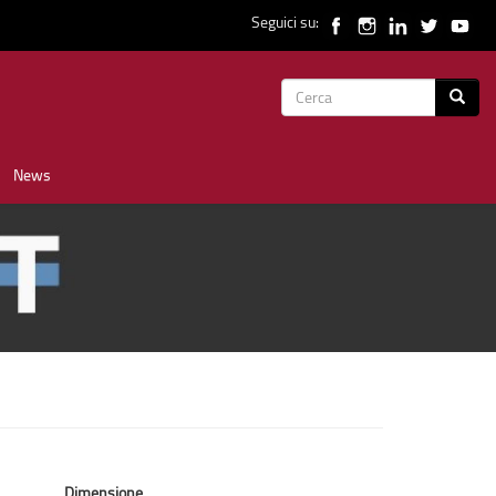
Seguici su:
Form
Cerca
di
News
ricerca
Dimensione