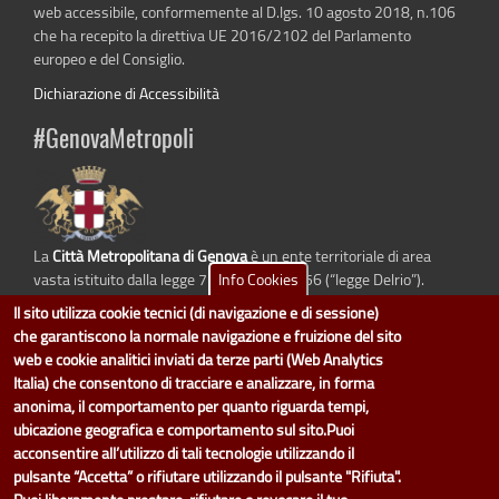
web accessibile, conformemente al D.lgs. 10 agosto 2018, n.106
che ha recepito la direttiva UE 2016/2102 del Parlamento
europeo e del Consiglio.
Dichiarazione di Accessibilità
#GenovaMetropoli
La
Città Metropolitana di Genova
è un ente territoriale di area
Info Cookies
vasta istituito dalla legge 7 aprile 2014 n. 56 (“legge Delrio”).
Sostituisce la Provincia di Genova.
Il sito utilizza cookie tecnici (di navigazione e di sessione)
che garantiscono la normale navigazione e fruizione del sito
web e cookie analitici inviati da terze parti (Web Analytics
Italia) che consentono di tracciare e analizzare, in forma
dati.cittametropolitana.genova.it
è il progetto "Open Data" della
Città
anonima, il comportamento per quanto riguarda tempi,
Metropolitana di Genova
.
ubicazione geografica e comportamento sul sito.Puoi
Il design e la gestione sono a cura del Servizio Sistemi Informativi. Ogni
acconsentire all’utilizzo di tali tecnologie utilizzando il
Direzione è responsabile per la parte di "dati" e "dataset".
pulsante “Accetta” o rifiutare utilizzando il pulsante "Rifiuta".
accedi (area riservata)
|
contatti
|
privacy
|
Statistiche
|