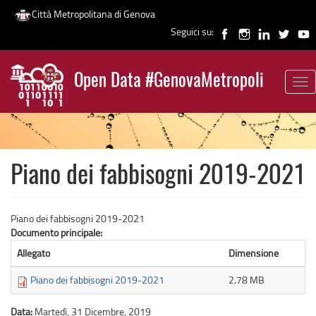
Città Metropolitana di Genova
Seguici su:
Salta
al
Open Data #GenovaMetropoli
contenuto
Tog
News
principale
nav
Piano dei fabbisogni 2019-2021
Piano dei fabbisogni 2019-2021
Documento principale:
Allegato
Dimensione
Piano dei fabbisogni 2019-2021
2.78 MB
Data:
Martedì, 31 Dicembre, 2019