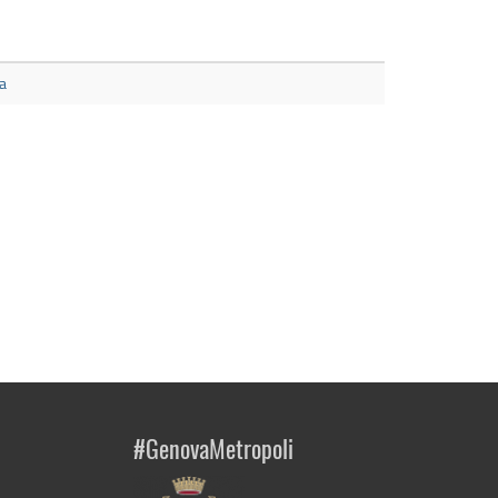
a
#GenovaMetropoli