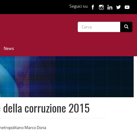
Seguici su:
Form
Cerca
di
News
ricerca
e della corruzione 2015
 metropolitano Marco Doria