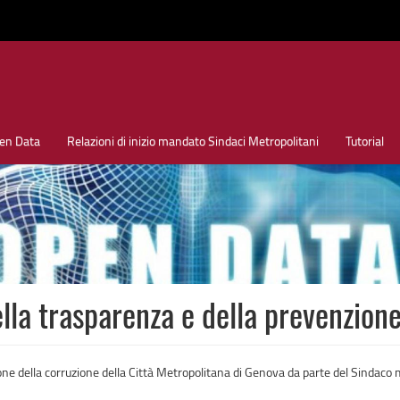
en Data
Relazioni di inizio mandato Sindaci Metropolitani
Tutorial
lla trasparenza e della prevenzion
one della corruzione della Città Metropolitana di Genova da parte del Sindaco