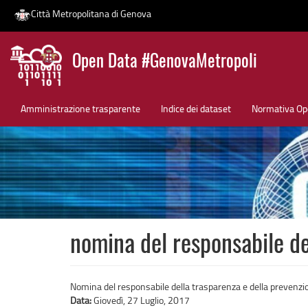
Città Metropolitana di Genova
Salta
Open Data #GenovaMetropoli
al
contenuto
News
principale
Amministrazione trasparente
Indice dei dataset
Normativa Op
nomina del responsabile de
Nomina del responsabile della trasparenza e della prevenzi
Data:
Giovedì, 27 Luglio, 2017