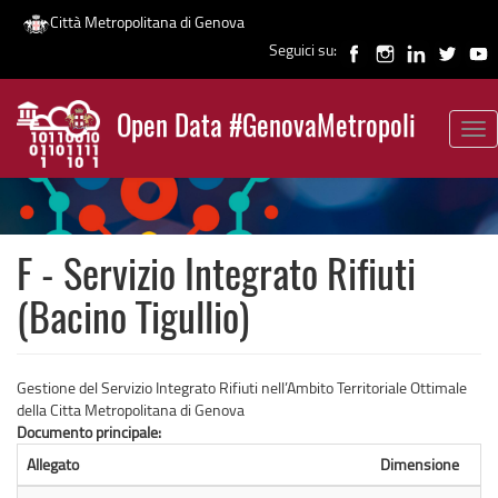
Città Metropolitana di Genova
Seguici su:
Salta
al
Open Data #GenovaMetropoli
contenuto
Tog
News
principale
nav
F - Servizio Integrato Rifiuti
(Bacino Tigullio)
Gestione del Servizio Integrato Rifiuti nell’Ambito Territoriale Ottimale
della Citta Metropolitana di Genova
Documento principale:
Allegato
Dimensione