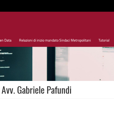
en Data
Relazioni di inizio mandato Sindaci Metropolitani
Tutorial
Avv. Gabriele Pafundi