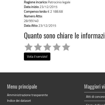
Ragione incarico:
Patrocinio legale
Data inizio:
23/12/2015
Compenso lordo:
€ 2 188.68
Numero Atto:
28/99740
Data Atto:
23/12/2015
Quanto sono chiare le informaz
Vota il servizio!
Menu principale
Maggiori vi
Amministrazione trasparente
Atti di conces
Indice dei dataset