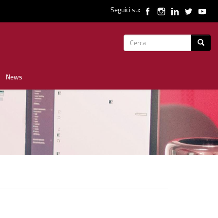
Seguici su:
Form
Cerca
di
News
ricerca