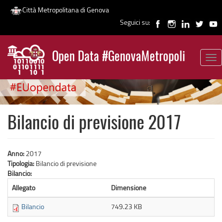
Città Metropolitana di Genova
Seguici su:
Salta
al
Open Data #GenovaMetropoli
contenuto
Tog
News
principale
nav
Bilancio di previsione 2017
Anno:
2017
Tipologia:
Bilancio di previsione
Bilancio:
Allegato
Dimensione
Bilancio
749.23 KB