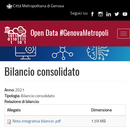
Città Metropolitana di Genova
Seguici su:
Salta
al
Open Data #GenovaMetropoli
contenuto
Tog
News
principale
nav
Bilancio consolidato
Anno:
2021
Tipologia:
Bilancio consolidato
Relazione di bilancio:
Allegato
Dimensione
Nota integrativa bilancio .pdf
1.59 MB