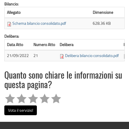
Bilancio:
Allegato
Dimensione
Schema bilancio consolidato.pdf
628.36 KB
Delibera:
Data Atto
Numero Atto
Delibera
Par
21/09/2022
21
Delibera bilancio consolidato.pdf
Quanto sono chiare le informazioni su
questa pagina?
Vota il servizio!