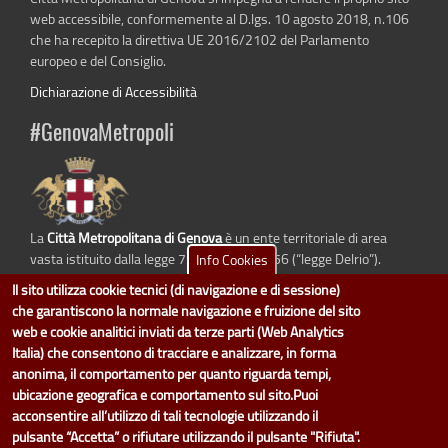
web accessibile, conformemente al D.lgs. 10 agosto 2018, n.106
che ha recepito la direttiva UE 2016/2102 del Parlamento
europeo e del Consiglio.
Dichiarazione di Accessibilità
#GenovaMetropoli
La
Città Metropolitana di Genova
è un ente territoriale di area
vasta istituito dalla legge 7 aprile 2014 n. 56 (“legge Delrio”).
Info Cookies
Sostituisce la Provincia di Genova.
Il sito utilizza cookie tecnici (di navigazione e di sessione)
che garantiscono la normale navigazione e fruizione del sito
web e cookie analitici inviati da terze parti (Web Analytics
Italia) che consentono di tracciare e analizzare, in forma
dati.cittametropolitana.genova.it
è il progetto "Open Data" della
Città
anonima, il comportamento per quanto riguarda tempi,
Metropolitana di Genova
.
ubicazione geografica e comportamento sul sito.Puoi
Il design e la gestione sono a cura del Servizio Sistemi Informativi. Ogni
acconsentire all’utilizzo di tali tecnologie utilizzando il
Direzione è responsabile per la parte di "dati" e "dataset".
pulsante “Accetta” o rifiutare utilizzando il pulsante "Rifiuta".
accedi (area riservata)
|
contatti
|
privacy
|
Statistiche
|