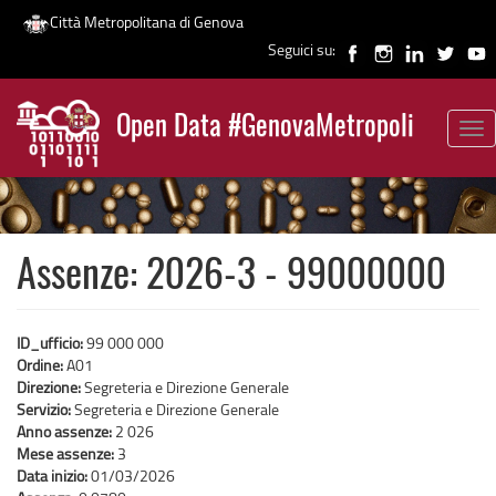
Città Metropolitana di Genova
Seguici su:
Salta
al
Open Data #GenovaMetropoli
contenuto
Tog
News
principale
nav
Assenze: 2026-3 - 99000000
ID_ufficio:
99 000 000
Ordine:
A01
Direzione:
Segreteria e Direzione Generale
Servizio:
Segreteria e Direzione Generale
Anno assenze:
2 026
Mese assenze:
3
Data inizio:
01/03/2026