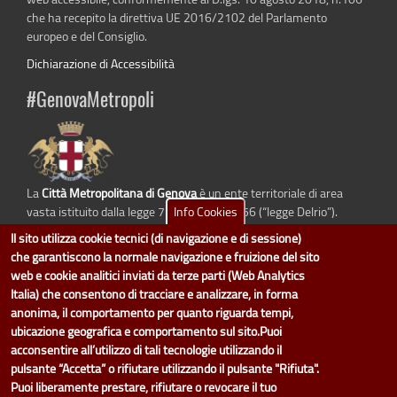
che ha recepito la direttiva UE 2016/2102 del Parlamento
europeo e del Consiglio.
Dichiarazione di Accessibilità
#GenovaMetropoli
La
Città Metropolitana di Genova
è un ente territoriale di area
Info Cookies
vasta istituito dalla legge 7 aprile 2014 n. 56 (“legge Delrio”).
Sostituisce la Provincia di Genova.
Il sito utilizza cookie tecnici (di navigazione e di sessione)
che garantiscono la normale navigazione e fruizione del sito
web e cookie analitici inviati da terze parti (Web Analytics
Italia) che consentono di tracciare e analizzare, in forma
dati.cittametropolitana.genova.it
è il progetto "Open Data" della
Città
anonima, il comportamento per quanto riguarda tempi,
Metropolitana di Genova
.
ubicazione geografica e comportamento sul sito.Puoi
Il design e la gestione sono a cura del Servizio Sistemi Informativi. Ogni
acconsentire all’utilizzo di tali tecnologie utilizzando il
Direzione è responsabile per la parte di "dati" e "dataset".
pulsante “Accetta” o rifiutare utilizzando il pulsante "Rifiuta".
accedi (area riservata)
|
contatti
|
privacy
|
Statistiche
|
Puoi liberamente prestare, rifiutare o revocare il tuo