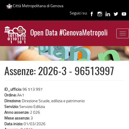
Città Metropolitana di Genova
Seguici su:
Salta
al
Open Data #GenovaMetropoli
contenuto
Tog
News
principale
nav
Assenze: 2026-3 - 96513997
ID_ufficio:
96 513 997
Ordine:
A41
Direzione:
Direzione Scuole, edilizia e patrimonio
Servizio:
Servizio Edilizia
Anno assenze:
2 026
Mese assenze:
3
Data inizio:
01/03/2026