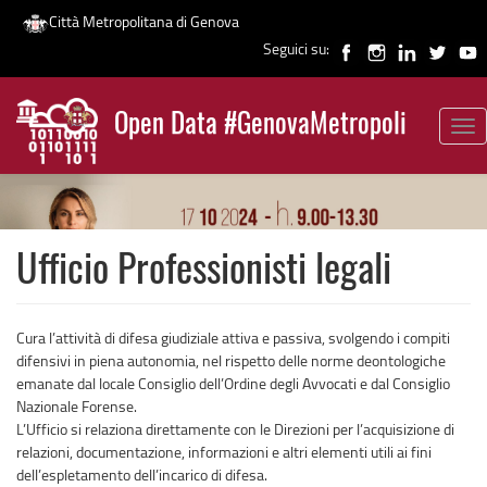
Città Metropolitana di Genova
Seguici su:
Salta
al
Open Data #GenovaMetropoli
contenuto
Tog
News
principale
nav
Ufficio Professionisti legali
Cura l’attività di difesa giudiziale attiva e passiva, svolgendo i compiti
difensivi in piena autonomia, nel rispetto delle norme deontologiche
emanate dal locale Consiglio dell’Ordine degli Avvocati e dal Consiglio
Nazionale Forense.
L’Ufficio si relaziona direttamente con le Direzioni per l’acquisizione di
relazioni, documentazione, informazioni e altri elementi utili ai fini
dell’espletamento dell’incarico di difesa.